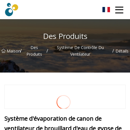
Turbo souffleur Co., Ltd
Des Produits
Des
Système De Contrôle Du
/
/
/
Maison
Détails
Produits
Ventilateur
Système d'évaporation de canon de
ventilateur de brouillard d'eau de gypse de