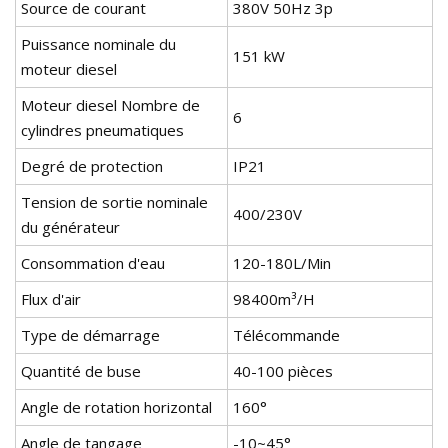
Source de courant
380V 50Hz 3p
Puissance nominale du
151 kW
moteur diesel
Moteur diesel Nombre de
6
cylindres pneumatiques
Degré de protection
IP21
Tension de sortie nominale
400/230V
du générateur
Consommation d'eau
120-180L/Min
Flux d'air
98400m³/H
Type de démarrage
Télécommande
Quantité de buse
40-100 pièces
Angle de rotation horizontal
160°
Angle de tangage
-10~45°