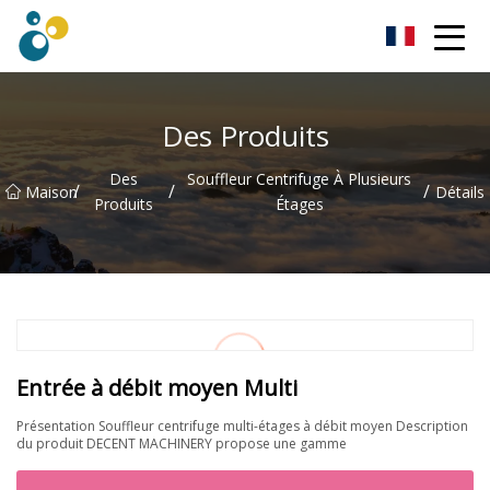
Turbo souffleur Co., Ltd
Des Produits
Des
Souffleur Centrifuge À Plusieurs
/
/
/
Maison
Détails
Produits
Étages
Entrée à débit moyen Multi
Présentation Souffleur centrifuge multi-étages à débit moyen Description
du produit DECENT MACHINERY propose une gamme