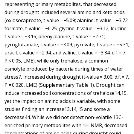
representing primary metabolites, that decreased
during drought included several amino and keto acids
(oxiosocaproate, t-value = −5.09; alanine, t-value = −3.72;
formate, t-value = −6.25; glycine, t-value = −3.12; leucine,
t-value = −3.16; phenylalanine, t-value = −2.71;
pyroglutamate, t-value = −3.09; pyruvate, t-value = −5.31;
uracil, t-value = −2.94; and valine, t-value = −3.34; d.f. = 7,
P < 0.05, LME), while only trehalose, a common
osmolyte produced by bacteria during times of water
stress7, increased during drought (t-value = 3.00; d.f. = 7,
P = 0.020, LME) (Supplementary Table 1). Drought can
induce increased soil concentrations of trehalose14,15,
yet the impact on amino acids is variable, with some
studies finding an increase13,14,15 and some a
decrease44. While we did not detect non-volatile 13C-
enriched primary metabolites with 1H-NMR, decreased
concentrations of amino acids during drought could