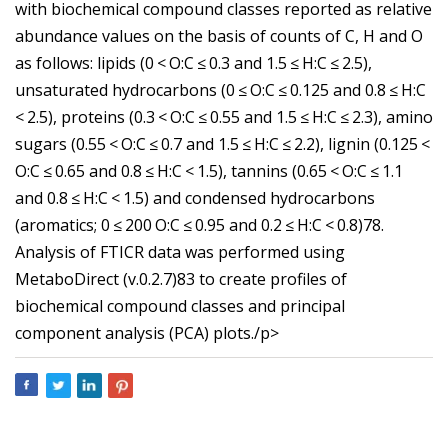
with biochemical compound classes reported as relative
abundance values on the basis of counts of C, H and O
as follows: lipids (0 < O:C ≤ 0.3 and 1.5 ≤ H:C ≤ 2.5),
unsaturated hydrocarbons (0 ≤ O:C ≤ 0.125 and 0.8 ≤ H:C
< 2.5), proteins (0.3 < O:C ≤ 0.55 and 1.5 ≤ H:C ≤ 2.3), amino
sugars (0.55 < O:C ≤ 0.7 and 1.5 ≤ H:C ≤ 2.2), lignin (0.125 <
O:C ≤ 0.65 and 0.8 ≤ H:C < 1.5), tannins (0.65 < O:C ≤ 1.1
and 0.8 ≤ H:C < 1.5) and condensed hydrocarbons
(aromatics; 0 ≤ 200 O:C ≤ 0.95 and 0.2 ≤ H:C < 0.8)78.
Analysis of FTICR data was performed using
MetaboDirect (v.0.2.7)83 to create profiles of
biochemical compound classes and principal
component analysis (PCA) plots./p>