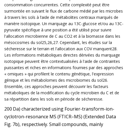
consommation concurrentes. Cette complexité peut être
surmontée en suivant le flux de carbone médié par les microbes
à travers les sols à l’aide de métabolites centraux marqués de
manière isotopique. Un marquage au 13C-glucose et/ou au 13C-
pyruvate spécifique à une position a été utilisé pour suivre
l'allocation microbienne de C au CO2 et à la biomasse dans les
mésocosmes du sol25,26,27. Cependant, les études sur la
sécheresse sur le terrain et l'allocation aux COV manquent28.
Les informations métaboliques directes dérivées du marquage
isotopique peuvent être contextualisées à l'aide de contraintes
puissantes et riches en informations fournies par des approches
« omiques » qui profilent le contenu génétique, l'expression
génique et les métabolomes des microbiomes du sol26.
Ensemble, ces approches peuvent découvrir les facteurs
métaboliques de la modification du cycle microbien du C et de
sa répartition dans les sols en période de sécheresse.
200 Da) characterized using Fourier-transform-ion-
cyclotron-resonance MS (FTICR–MS) (Extended Data
Fig. 7b), respectively. Small compounds, mainly